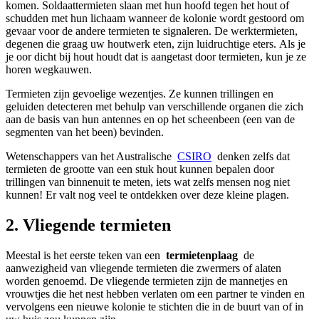
komen. Soldaattermieten slaan met hun hoofd tegen het hout of
schudden met hun lichaam wanneer de kolonie wordt gestoord om
gevaar voor de andere termieten te signaleren. De werktermieten,
degenen die graag uw houtwerk eten, zijn luidruchtige eters. Als je
je oor dicht bij hout houdt dat is aangetast door termieten, kun je ze
horen wegkauwen.
Termieten zijn gevoelige wezentjes. Ze kunnen trillingen en
geluiden detecteren met behulp van verschillende organen die zich
aan de basis van hun antennes en op het scheenbeen (een van de
segmenten van het been) bevinden.
Wetenschappers van het Australische
CSIRO
denken zelfs dat
termieten de grootte van een stuk hout kunnen bepalen door
trillingen van binnenuit te meten, iets wat zelfs mensen nog niet
kunnen! Er valt nog veel te ontdekken over deze kleine plagen.
2. Vliegende termieten
Meestal is het eerste teken van een
termietenplaag
de
aanwezigheid van vliegende termieten die zwermers of alaten
worden genoemd. De vliegende termieten zijn de mannetjes en
vrouwtjes die het nest hebben verlaten om een ​​partner te vinden en
vervolgens een nieuwe kolonie te stichten die in de buurt van of in