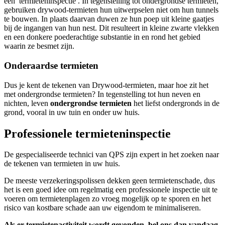
een termieteninspectie . In tegenstelling tot ondergrondse termieten,
gebruiken drywood-termieten hun uitwerpselen niet om hun tunnels
te bouwen. In plaats daarvan duwen ze hun poep uit kleine gaatjes
bij de ingangen van hun nest. Dit resulteert in kleine zwarte vlekken
en een donkere poederachtige substantie in en rond het gebied
waarin ze besmet zijn.
Onderaardse termieten
Dus je kent de tekenen van Drywood-termieten, maar hoe zit het
met ondergrondse termieten? In tegenstelling tot hun neven en
nichten, leven
ondergrondse termieten
het liefst ondergronds in de
grond, vooral in uw tuin en onder uw huis.
Professionele termieteninspectie
De gespecialiseerde technici van QPS zijn expert in het zoeken naar
de tekenen van termieten in uw huis.
De meeste verzekeringspolissen dekken geen termietenschade, dus
het is een goed idee om regelmatig een professionele inspectie uit te
voeren om termietenplagen zo vroeg mogelijk op te sporen en het
risico van kostbare schade aan uw eigendom te minimaliseren.
Als er termietenactiviteit wordt gevonden, bel ons dan vandaag