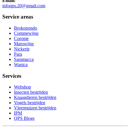
Email:
infoqps.20@gmail.com
Service areas
Brokopondo
Commewijne
Coronie
Marowijne
Nickerie
Para
Saramacca
Wanica
Services
Webshop
Insecten bestrijden
Knaagdieren bestrijden
Vogels bestrijden
Vleermuizen bestrijden
IPM
QPS Blogs