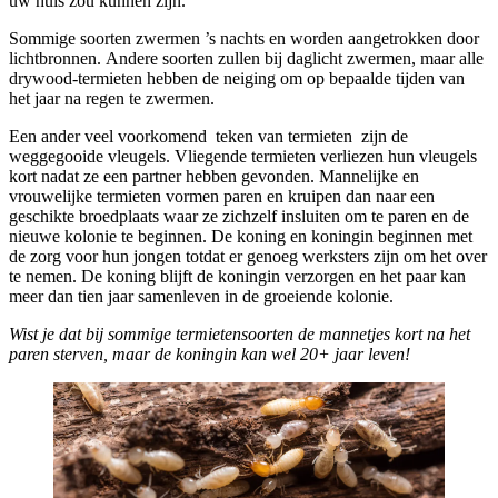
uw huis zou kunnen zijn.
Sommige soorten zwermen ’s nachts en worden aangetrokken door
lichtbronnen. Andere soorten zullen bij daglicht zwermen, maar alle
drywood-termieten hebben de neiging om op bepaalde tijden van
het jaar na regen te zwermen.
Een ander veel voorkomend teken van termieten zijn de
weggegooide vleugels. Vliegende termieten verliezen hun vleugels
kort nadat ze een partner hebben gevonden. Mannelijke en
vrouwelijke termieten vormen paren en kruipen dan naar een
geschikte broedplaats waar ze zichzelf insluiten om te paren en de
nieuwe kolonie te beginnen. De koning en koningin beginnen met
de zorg voor hun jongen totdat er genoeg werksters zijn om het over
te nemen. De koning blijft de koningin verzorgen en het paar kan
meer dan tien jaar samenleven in de groeiende kolonie.
Wist je dat bij sommige termietensoorten de mannetjes kort na het
paren sterven, maar de koningin kan wel 20+ jaar leven!